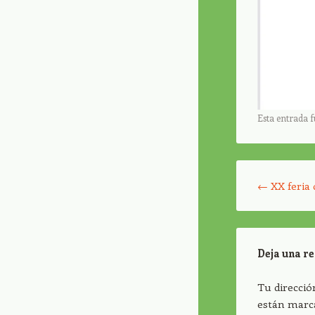
Esta entrada 
Navegador de ar
←
XX feria 
Deja una r
Tu direcció
están marc