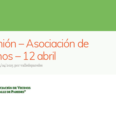
ión – Asociación de
nos – 12 abril
4/04/2025
por
valledeparedes