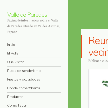
Valle de Paredes
Página de información sobre el Valle
de Paredes, situado en Valdés, Asturias,
España
Reun
Navegación
Saltar al contenido.
Inicio
veci
El Valle
Publicado el
0
Qué visitar
Rutas de senderismo
Fiestas y actividades
Donde comer/dormir
Productos
Como llegar